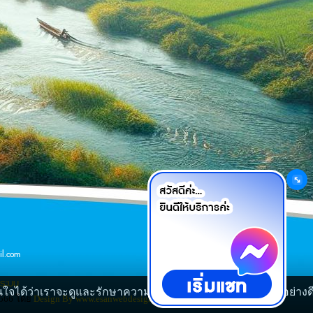
เว็บมาสเตอร์
l.com
รระบบ
มั่นใจได้ว่าเราจะดูและรักษาความปลอดภัยข้อมูลของท่านเป็นอย่างด
 2566 โดย
Design By www.esanwebdesign.com