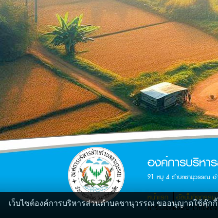
องค์การบริหา
91 หมู่ 4 ตำบลชานุวรรณ อ
หน้าแรก
อัลบั้มกิจกรรม
เว็บไซต์องค์การบริหารส่วนตำบลชานุวรรณ ขออนุญาตใช้คุ๊กกี้🍪
การแสดงผลหน้าเว็บไซต์จะส