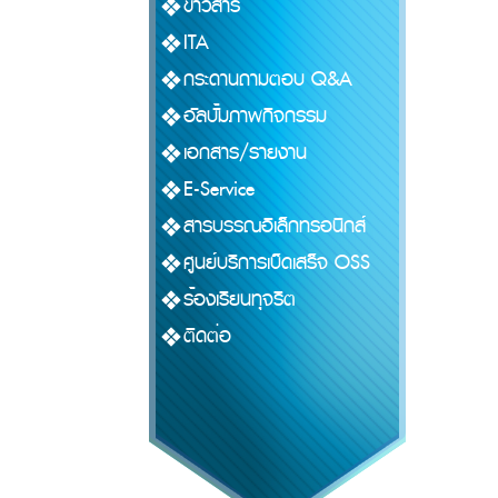
ข่าวสาร
ITA
กระดานถามตอบ Q&A
อัลบั้มภาพกิจกรรม
เอกสาร/รายงาน
E-Service
สารบรรณอิเล็กทรอนิกส์
ศูนย์บริการเบ็ดเสร็จ OSS
ร้องเรียนทุจริต
ติดต่อ