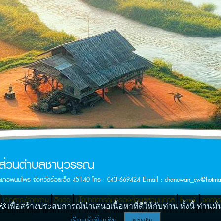
รส่วนตำบลชานุวรรณ
ำเภอพนมไพร จังหวัดร้อยเอ็ด 45140 โทร : 043-669424 E-mail :
chanuwan_cw@hotmai
เอกสาร/รายงาน
ติดต่อ
นโยบายการคุ้มครองข้อมูลส่วนบุคคล
E-mail
จัดกา
เพื่อสร้างประสบการณ์นำเสนอเนื้อหาที่ดีให้กับท่าน ทั้งนี้ ท่าน
มบูรณ์ที่สุดสำหรับ Google Chrome, Microsoft Edge และ Firefox สงวนลิขสิทธิ์
เรียนรู้เพิ่มเติม
ยอมรับ