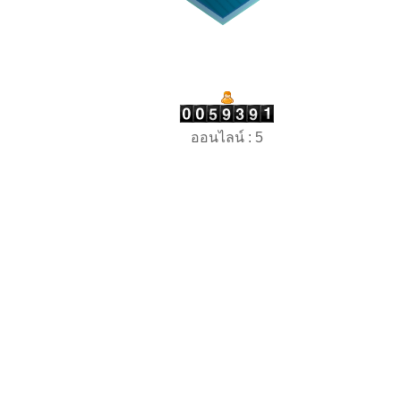
ออนไลน์ : 5