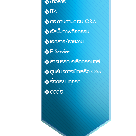
ข่าวสาร
ITA
กระดานถามตอบ Q&A
อัลบั้มภาพกิจกรรม
เอกสาร/รายงาน
E-Service
สารบรรณอิเล็กทรอนิกส์
ศูนย์บริการเบ็ดเสร็จ OSS
ร้องเรียนทุจริต
ติดต่อ