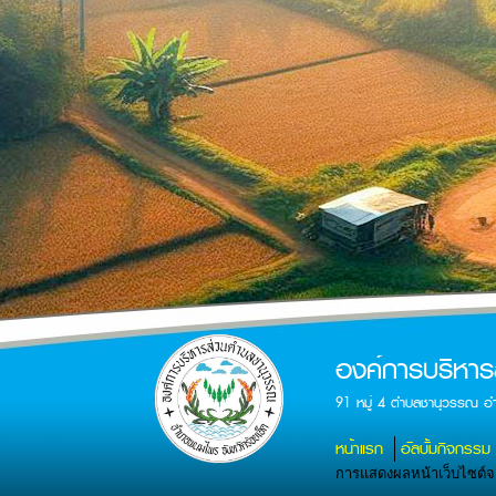
องค์การบริหา
91 หมู่ 4 ตำบลชานุวรรณ อ
หน้าแรก
อัลบั้มกิจกรรม
การแสดงผลหน้าเว็บไซต์จะส