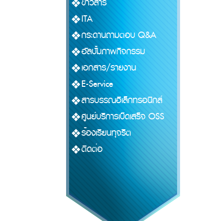
ข่าวสาร
ITA
กระดานถามตอบ Q&A
อัลบั้มภาพกิจกรรม
เอกสาร/รายงาน
E-Service
สารบรรณอิเล็กทรอนิกส์
ศูนย์บริการเบ็ดเสร็จ OSS
ร้องเรียนทุจริต
ติดต่อ