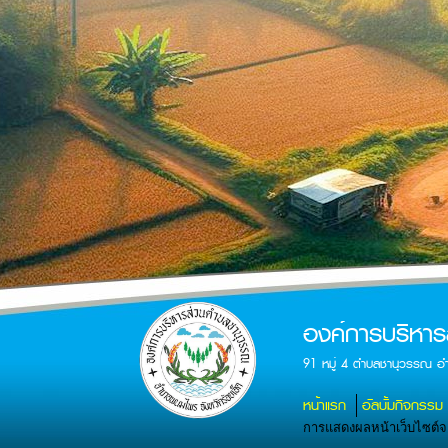
องค์การบริหา
91 หมู่ 4 ตำบลชานุวรรณ อ
หน้าแรก
อัลบั้มกิจกรรม
การแสดงผลหน้าเว็บไซต์จะส