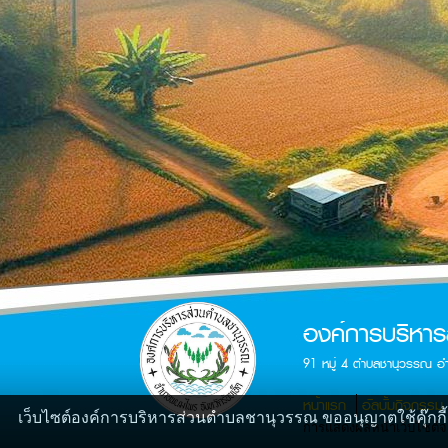
องค์การบริหา
91 หมู่ 4 ตำบลชานุวรรณ อ
หน้าแรก
อัลบั้มกิจกรรม
เว็บไซต์องค์การบริหารส่วนตำบลชานุวรรณ ขออนุญาตใช้คุ๊กกี้🍪
การแสดงผลหน้าเว็บไซต์จะส