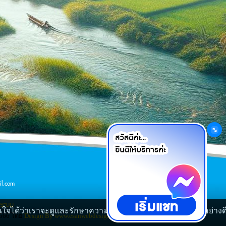
เว็บมาสเตอร์
l.com
รระบบ
มั่นใจได้ว่าเราจะดูและรักษาความปลอดภัยข้อมูลของท่านเป็นอย่างด
 2566 โดย
Design By www.esanwebdesign.com