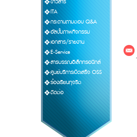
ข่าวสาร
ITA
กระดานถามตอบ Q&A
อัลบั้มภาพกิจกรรม
เอกสาร/รายงาน
E-Service
สารบรรณอิเล็กทรอนิกส์
ศูนย์บริการเบ็ดเสร็จ OSS
ร้องเรียนทุจริต
ติดต่อ