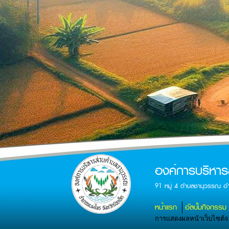
องค์การบริหา
91 หมู่ 4 ตำบลชานุวรรณ อ
หน้าแรก
อัลบั้มกิจกรรม
การแสดงผลหน้าเว็บไซต์จะส