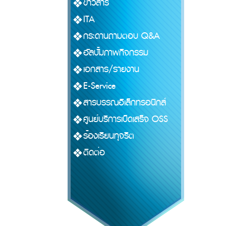
ข่าวสาร
ITA
กระดานถามตอบ Q&A
อัลบั้มภาพกิจกรรม
เอกสาร/รายงาน
E-Service
สารบรรณอิเล็กทรอนิกส์
ศูนย์บริการเบ็ดเสร็จ OSS
ร้องเรียนทุจริต
ติดต่อ