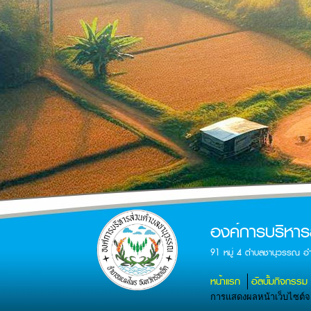
องค์การบริหา
91 หมู่ 4 ตำบลชานุวรรณ อ
หน้าแรก
อัลบั้มกิจกรรม
การแสดงผลหน้าเว็บไซต์จะส