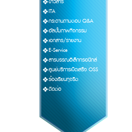
ข่าวสาร
ITA
กระดานถามตอบ Q&A
อัลบั้มภาพกิจกรรม
เอกสาร/รายงาน
E-Service
สารบรรณอิเล็กทรอนิกส์
ศูนย์บริการเบ็ดเสร็จ OSS
ร้องเรียนทุจริต
ติดต่อ