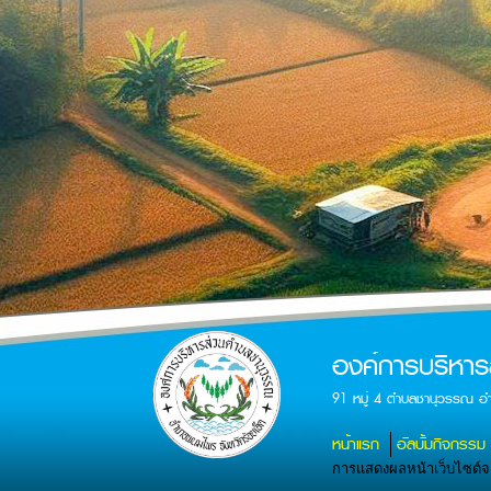
องค์การบริหา
91 หมู่ 4 ตำบลชานุวรรณ อ
หน้าแรก
อัลบั้มกิจกรรม
การแสดงผลหน้าเว็บไซต์จะส