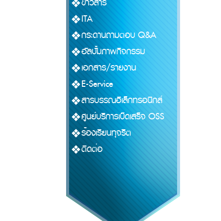
ข่าวสาร
ITA
กระดานถามตอบ Q&A
อัลบั้มภาพกิจกรรม
เอกสาร/รายงาน
E-Service
สารบรรณอิเล็กทรอนิกส์
ศูนย์บริการเบ็ดเสร็จ OSS
ร้องเรียนทุจริต
ติดต่อ