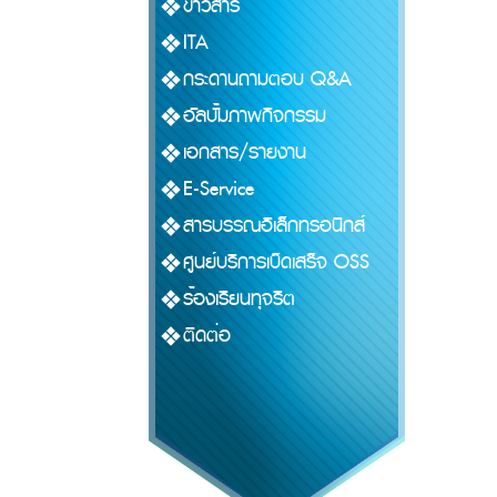
ข่าวสาร
ITA
กระดานถามตอบ Q&A
อัลบั้มภาพกิจกรรม
เอกสาร/รายงาน
E-Service
สารบรรณอิเล็กทรอนิกส์
ศูนย์บริการเบ็ดเสร็จ OSS
ร้องเรียนทุจริต
ติดต่อ