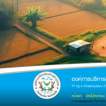
องค์การบริหา
91 หมู่ 4 ตำบลชานุวรรณ อ
หน้าแรก
อัลบั้มกิจกรรม
การแสดงผลหน้าเว็บไซต์จะส