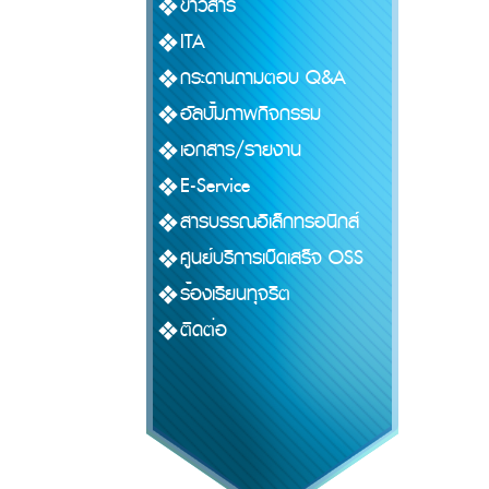
ข่าวสาร
ITA
กระดานถามตอบ Q&A
อัลบั้มภาพกิจกรรม
เอกสาร/รายงาน
E-Service
สารบรรณอิเล็กทรอนิกส์
ศูนย์บริการเบ็ดเสร็จ OSS
ร้องเรียนทุจริต
ติดต่อ