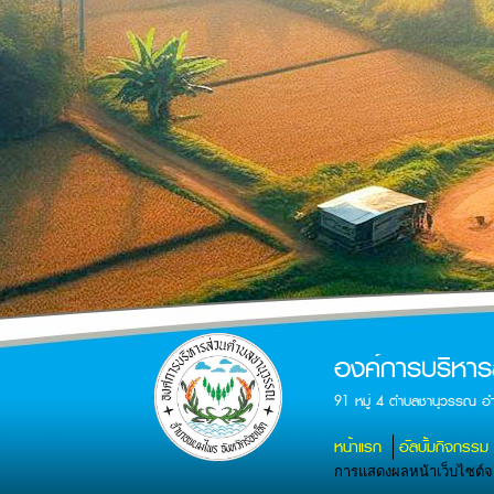
องค์การบริหา
91 หมู่ 4 ตำบลชานุวรรณ อ
หน้าแรก
อัลบั้มกิจกรรม
การแสดงผลหน้าเว็บไซต์จะส