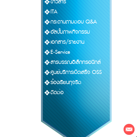
ข่าวสาร
ITA
กระดานถามตอบ Q&A
อัลบั้มภาพกิจกรรม
เอกสาร/รายงาน
E-Service
สารบรรณอิเล็กทรอนิกส์
ศูนย์บริการเบ็ดเสร็จ OSS
ร้องเรียนทุจริต
ติดต่อ