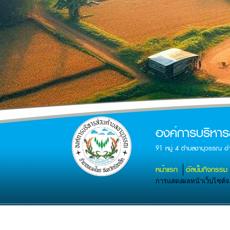
องค์การบริหา
91 หมู่ 4 ตำบลชานุวรรณ อ
หน้าแรก
อัลบั้มกิจกรรม
การแสดงผลหน้าเว็บไซต์จะส