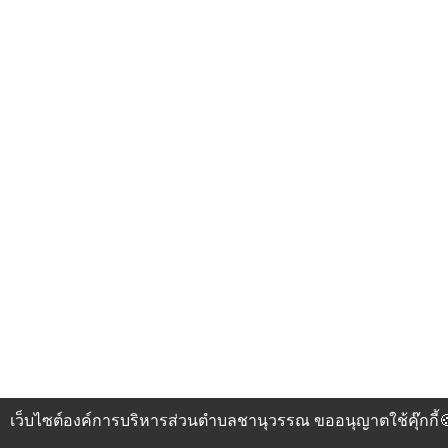
เว็บไซต์องค์การบริหารส่วนตำบลชานุวรรณ ขออนุญาตใช้คุ๊กกี้🍪เ