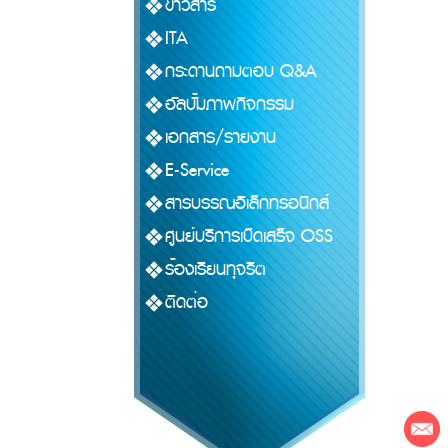
ข่าวสาร
ITA
กระดานถามตอบ Q&A
อัลบั้มภาพกิจกรรม
เอกสาร/รายงาน
E-Service
สารบรรณอิเล็กทรอนิกส์
ศูนย์บริการเบ็ดเสร็จ OSS
ร้องเรียนทุจริต
ติดต่อ