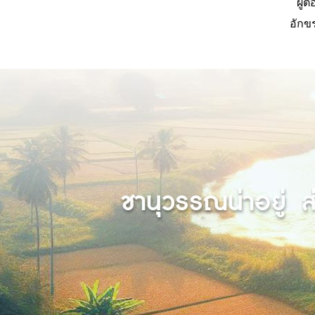
ผู้
อักข